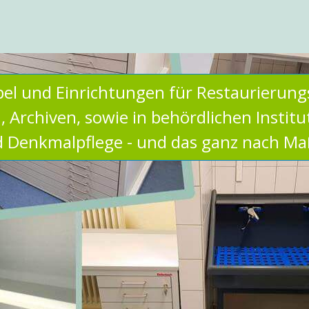
bel und Einrichtungen für Restaurierung
 Archiven, sowie in behördlichen Instit
 Denkmalpflege - und das ganz nach Maß