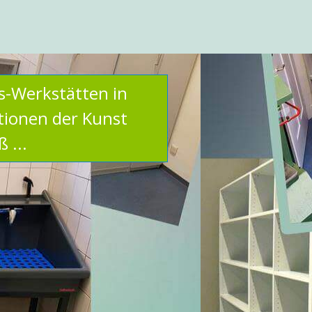
s-Werkstätten in
utionen der Kunst
 ...