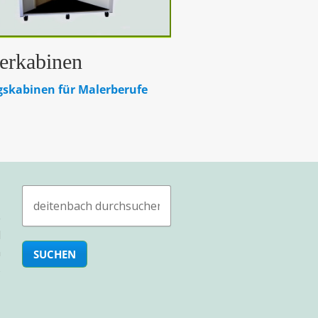
erkabinen
skabinen für Malerberufe
-
e
d
n
s