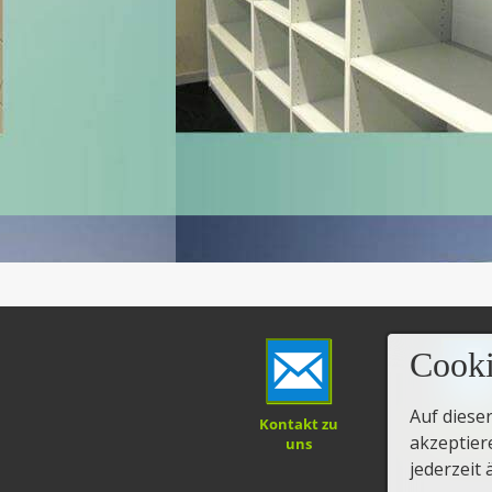
Cooki
Auf diese
Kontakt zu
Alle Pro
akzeptier
uns
im Überb
jederzeit 