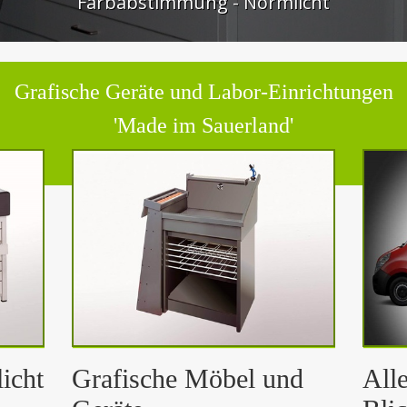
Farbabstimmung - Normlicht
Grafische Geräte und Labor-Einrichtungen
'Made im Sauerland'
icht
Grafische Möbel und
All