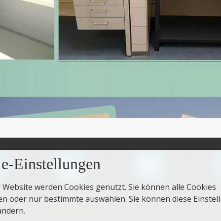
e-Einstellungen
r Website werden Cookies genutzt. Sie können alle Cookies
dukte
Über
Service
Im
en oder nur bestimmte auswählen. Sie können diese Einstel
lick
Deitenbach
ändern.